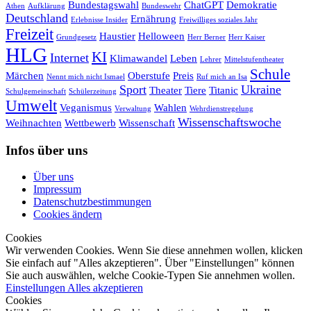
Bundestagswahl
ChatGPT
Demokratie
Athen
Aufklärung
Bundeswehr
Deutschland
Ernährung
Erlebnisse Insider
Freiwilliges soziales Jahr
Freizeit
Haustier
Helloween
Grundgesetz
Herr Berner
Herr Kaiser
HLG
KI
Internet
Klimawandel
Leben
Lehrer
Mittelstufentheater
Schule
Märchen
Oberstufe
Preis
Nennt mich nicht Ismael
Ruf mich an Isa
Sport
Ukraine
Theater
Tiere
Titanic
Schulgemeinschaft
Schülerzeitung
Umwelt
Veganismus
Wahlen
Verwaltung
Wehrdienstregelung
Wissenschaftswoche
Weihnachten
Wettbewerb
Wissenschaft
Infos über uns
Über uns
Impressum
Datenschutzbestimmungen
Cookies ändern
Cookies
Wir verwenden Cookies. Wenn Sie diese annehmen wollen, klicken
Sie einfach auf "Alles akzeptieren". Über "Einstellungen" können
Sie auch auswählen, welche Cookie-Typen Sie annehmen wollen.
Einstellungen
Alles akzeptieren
Cookies