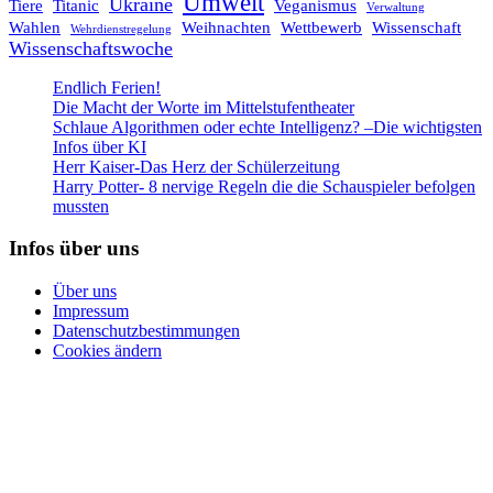
Umwelt
Ukraine
Tiere
Titanic
Veganismus
Verwaltung
Wahlen
Weihnachten
Wettbewerb
Wissenschaft
Wehrdienstregelung
Wissenschaftswoche
Endlich Ferien!
Die Macht der Worte im Mittelstufentheater
Schlaue Algorithmen oder echte Intelligenz? –Die wichtigsten
Infos über KI
Herr Kaiser-Das Herz der Schülerzeitung
Harry Potter- 8 nervige Regeln die die Schauspieler befolgen
mussten
Infos über uns
Über uns
Impressum
Datenschutzbestimmungen
Cookies ändern