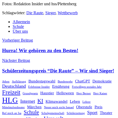
Fotos: Redaktion Insider und hss/Plettenberg
Schlagwörter:
Die Raute
,
Sieger
,
Wettbewerb
Allgemein
Schule
Über uns
Beitragsnavigation
Vorheriger Beitrag
Hurra! Wir gehören zu den Besten!
Nächster Beitrag
Schülerzeitungspreis “Die Raute” – Wir sind Sieger!
Bundestagswahl
ChatGPT
Demokratie
Athen
Aufklärung
Bundeswehr
Deutschland
Ernährung
Erlebnisse Insider
Freiwilliges soziales Jahr
Freizeit
Haustier
Helloween
Grundgesetz
Herr Berner
Herr Kaiser
HLG
KI
Internet
Klimawandel
Leben
Lehrer
Märchen
Oberstufe
Preis
Mittelstufentheater
Nennt mich nicht Ismael
Schule
Sport
Theater
Ruf mich an Isa
Schulgemeinschaft
Schülerzeitung