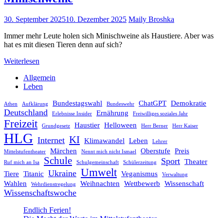
30. September 2025
10. Dezember 2025
Maily Broshka
Immer mehr Leute holen sich Minischweine als Haustiere. Aber was
hat es mit diesen Tieren denn auf sich?
Weiterlesen
Allgemein
Leben
Bundestagswahl
ChatGPT
Demokratie
Athen
Aufklärung
Bundeswehr
Deutschland
Ernährung
Erlebnisse Insider
Freiwilliges soziales Jahr
Freizeit
Haustier
Helloween
Grundgesetz
Herr Berner
Herr Kaiser
HLG
KI
Internet
Klimawandel
Leben
Lehrer
Märchen
Oberstufe
Preis
Mittelstufentheater
Nennt mich nicht Ismael
Schule
Sport
Theater
Ruf mich an Isa
Schulgemeinschaft
Schülerzeitung
Umwelt
Ukraine
Tiere
Titanic
Veganismus
Verwaltung
Wahlen
Weihnachten
Wettbewerb
Wissenschaft
Wehrdienstregelung
Wissenschaftswoche
Endlich Ferien!