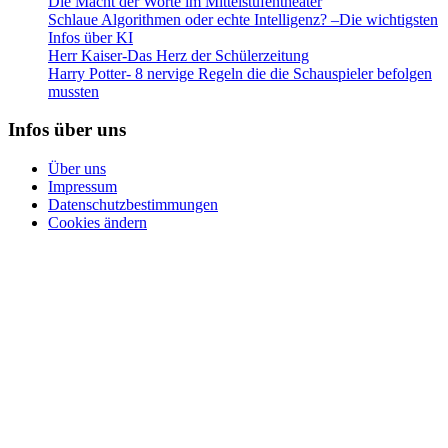
Die Macht der Worte im Mittelstufentheater
Schlaue Algorithmen oder echte Intelligenz? –Die wichtigsten
Infos über KI
Herr Kaiser-Das Herz der Schülerzeitung
Harry Potter- 8 nervige Regeln die die Schauspieler befolgen
mussten
Infos über uns
Über uns
Impressum
Datenschutzbestimmungen
Cookies ändern