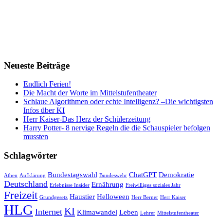
Neueste Beiträge
Endlich Ferien!
Die Macht der Worte im Mittelstufentheater
Schlaue Algorithmen oder echte Intelligenz? –Die wichtigsten
Infos über KI
Herr Kaiser-Das Herz der Schülerzeitung
Harry Potter- 8 nervige Regeln die die Schauspieler befolgen
mussten
Schlagwörter
Bundestagswahl
ChatGPT
Demokratie
Athen
Aufklärung
Bundeswehr
Deutschland
Ernährung
Erlebnisse Insider
Freiwilliges soziales Jahr
Freizeit
Haustier
Helloween
Grundgesetz
Herr Berner
Herr Kaiser
HLG
KI
Internet
Klimawandel
Leben
Lehrer
Mittelstufentheater