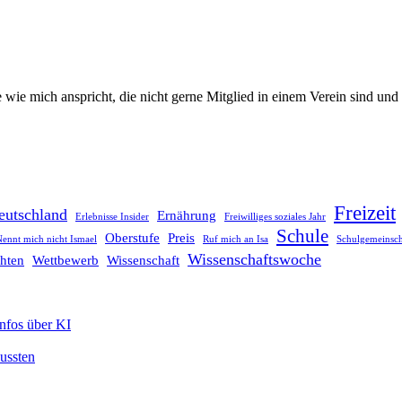
te wie mich anspricht, die nicht gerne Mitglied in einem Verein sind un
Freizeit
eutschland
Ernährung
Erlebnisse Insider
Freiwilliges soziales Jahr
Schule
Oberstufe
Preis
ennt mich nicht Ismael
Ruf mich an Isa
Schulgemeinsch
Wissenschaftswoche
hten
Wettbewerb
Wissenschaft
Infos über KI
mussten