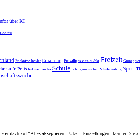
Infos über KI
mussten
Freizeit
chland
Ernährung
Erlebnisse Insider
Freiwilliges soziales Jahr
Grundgeset
Schule
Sport
berstufe
Preis
T
Ruf mich an Isa
Schulgemeinschaft
Schülerzeitung
nschaftswoche
e einfach auf "Alles akzeptieren". Über "Einstellungen" können Sie