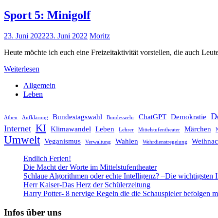
Sport 5: Minigolf
23. Juni 2022
23. Juni 2022
Moritz
Heute möchte ich euch eine Freizeitaktivität vorstellen, die auch Leu
Weiterlesen
Allgemein
Leben
D
Bundestagswahl
ChatGPT
Demokratie
Athen
Aufklärung
Bundeswehr
KI
Internet
Klimawandel
Leben
Märchen
Lehrer
Mittelstufentheater
N
Umwelt
Veganismus
Wahlen
Weihnac
Verwaltung
Wehrdienstregelung
Endlich Ferien!
Die Macht der Worte im Mittelstufentheater
Schlaue Algorithmen oder echte Intelligenz? –Die wichtigsten 
Herr Kaiser-Das Herz der Schülerzeitung
Harry Potter- 8 nervige Regeln die die Schauspieler befolgen 
Infos über uns