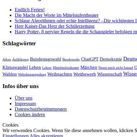
Endlich Ferien!
Die Macht der Worte im Mittelstufentheater
Schlaue Algorithmen oder echte Intelligenz? –Die wichtigsten 
Herr Kaiser-Das Herz der Schülerzeitung
Harry Potter- 8 nervige Regeln die die Schauspieler befolgen 
Schlagwörter
Deuts
Bundestagswahl
ChatGPT
Demokratie
Athen
Aufklärung
Bundeswehr
Klimawandel
Leben
Märchen
O
Lehrer
Mittelstufentheater
Nennt mich nicht Ismael
Wisse
Wahlen
Weihnachten
Wettbewerb
Wissenschaft
Wehrdienstregelung
Infos über uns
Über uns
Impressum
Datenschutzbestimmungen
Cookies ändern
Cookies
Wir verwenden Cookies. Wenn Sie diese annehmen wollen, klicken Si
Einstellungen
Alles akzeptieren