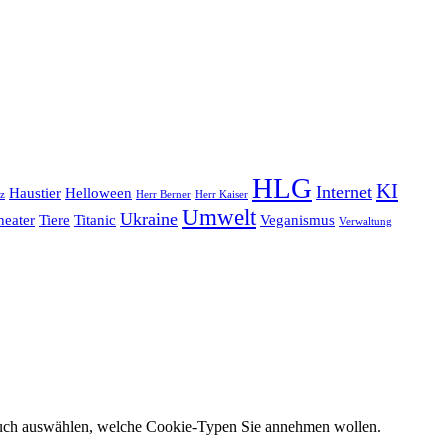
HLG
KI
Internet
Haustier
Helloween
z
Herr Berner
Herr Kaiser
Umwelt
Ukraine
heater
Tiere
Titanic
Veganismus
Verwaltung
 auch auswählen, welche Cookie-Typen Sie annehmen wollen.