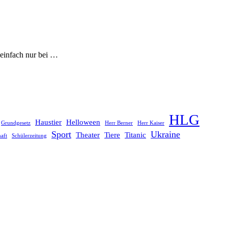
d einfach nur bei …
HLG
Haustier
Helloween
Grundgesetz
Herr Berner
Herr Kaiser
Sport
Ukraine
Theater
Tiere
Titanic
aft
Schülerzeitung