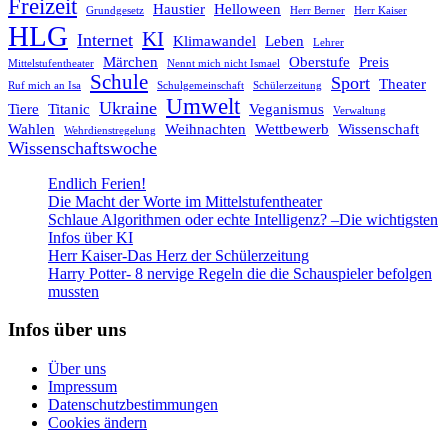
Freizeit
Haustier
Helloween
Grundgesetz
Herr Berner
Herr Kaiser
HLG
KI
Internet
Klimawandel
Leben
Lehrer
Märchen
Oberstufe
Preis
Mittelstufentheater
Nennt mich nicht Ismael
Schule
Sport
Theater
Ruf mich an Isa
Schulgemeinschaft
Schülerzeitung
Umwelt
Ukraine
Tiere
Titanic
Veganismus
Verwaltung
Wahlen
Weihnachten
Wettbewerb
Wissenschaft
Wehrdienstregelung
Wissenschaftswoche
Endlich Ferien!
Die Macht der Worte im Mittelstufentheater
Schlaue Algorithmen oder echte Intelligenz? –Die wichtigsten
Infos über KI
Herr Kaiser-Das Herz der Schülerzeitung
Harry Potter- 8 nervige Regeln die die Schauspieler befolgen
mussten
Infos über uns
Über uns
Impressum
Datenschutzbestimmungen
Cookies ändern