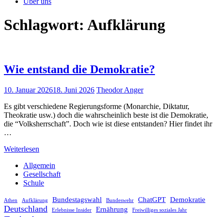
Über uns
Schlagwort:
Aufklärung
Wie entstand die Demokratie?
10. Januar 2026
18. Juni 2026
Theodor Anger
Es gibt verschiedene Regierungsforme (Monarchie, Diktatur,
Theokratie usw.) doch die wahrscheinlich beste ist die Demokratie,
die “Volksherrschaft”. Doch wie ist diese entstanden? Hier findet ihr
…
Weiterlesen
Allgemein
Gesellschaft
Schule
Bundestagswahl
ChatGPT
Demokratie
Athen
Aufklärung
Bundeswehr
Deutschland
Ernährung
Erlebnisse Insider
Freiwilliges soziales Jahr