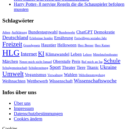
Harry Potter- 8 nervige Regeln die die Schauspieler befolgen
mussten
Schlagwörter
Bundestagswahl
ChatGPT
Demokratie
Athen
Aufklärung
Bundeswehr
Deutschland
Ernährung
Erlebnisse Insider
Freiwilliges soziales Jahr
Freizeit
Haustier
Helloween
Grundgesetz
Herr Berner
Herr Kaiser
HLG
KI
Internet
Klimawandel
Leben
Lehrer
Mittelstufentheater
Schule
Märchen
Oberstufe
Preis
Nennt mich nicht Ismael
Ruf mich an Isa
Sport
Ukraine
Theater
Tiere
Titanic
Schulgemeinschaft
Schülerzeitung
Umwelt
Veganismus
Wahlen
Verwaltung
Wehrdienstregelung
Wissenschaftswoche
Weihnachten
Wettbewerb
Wissenschaft
Infos über uns
Über uns
Impressum
Datenschutzbestimmungen
Cookies ändern
Cookies