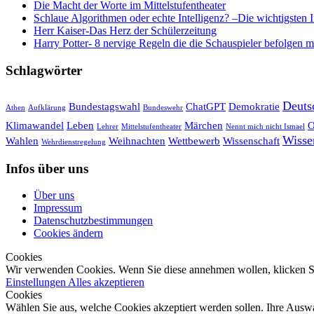
Die Macht der Worte im Mittelstufentheater
Schlaue Algorithmen oder echte Intelligenz? –Die wichtigsten 
Herr Kaiser-Das Herz der Schülerzeitung
Harry Potter- 8 nervige Regeln die die Schauspieler befolgen 
Schlagwörter
Deuts
Bundestagswahl
ChatGPT
Demokratie
Athen
Aufklärung
Bundeswehr
Klimawandel
Leben
Märchen
O
Lehrer
Mittelstufentheater
Nennt mich nicht Ismael
Wisse
Wahlen
Weihnachten
Wettbewerb
Wissenschaft
Wehrdienstregelung
Infos über uns
Über uns
Impressum
Datenschutzbestimmungen
Cookies ändern
Cookies
Wir verwenden Cookies. Wenn Sie diese annehmen wollen, klicken Si
Einstellungen
Alles akzeptieren
Cookies
Wählen Sie aus, welche Cookies akzeptiert werden sollen. Ihre Auswa