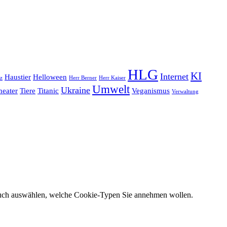
HLG
KI
Internet
Haustier
Helloween
z
Herr Berner
Herr Kaiser
Umwelt
Ukraine
heater
Tiere
Titanic
Veganismus
Verwaltung
 auch auswählen, welche Cookie-Typen Sie annehmen wollen.