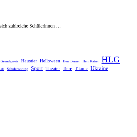
sich zahlreiche Schülerinnen …
HLG
Haustier
Helloween
Grundgesetz
Herr Berner
Herr Kaiser
Sport
Ukraine
Theater
Tiere
Titanic
aft
Schülerzeitung