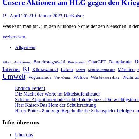
Unsere Aktionen am HLG gegen den Krie
19. April 2022
19. Januar 2023
DerKaiser
Was kann man tun, um den Millionen Not leidenden Menschen in der 
Weiterlesen
Allgemein
D
Bundestagswahl
ChatGPT
Demokratie
Athen
Aufklärung
Bundeswehr
KI
Internet
Klimawandel
Leben
Märchen
Lehrer
Mittelstufentheater
N
Umwelt
Veganismus
Wahlen
Weihnac
Verwaltung
Wehrdienstregelung
Endlich Ferien!
Die Macht der Worte im Mittelstufentheater
Schlaue Algorithmen oder echte Intelligenz? –Die wichtigsten 
Herr Kaiser-Das Herz der Schülerzeitung
Harry Potter- 8 nervige Regeln die die Schauspieler befolgen 
Infos über uns
Über uns