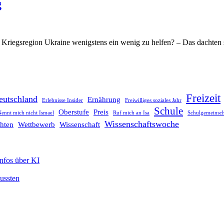
g
Kriegsregion Ukraine wenigstens ein wenig zu helfen? – Das dachten 
Freizeit
eutschland
Ernährung
Erlebnisse Insider
Freiwilliges soziales Jahr
Schule
Oberstufe
Preis
ennt mich nicht Ismael
Ruf mich an Isa
Schulgemeinsch
Wissenschaftswoche
hten
Wettbewerb
Wissenschaft
Infos über KI
mussten