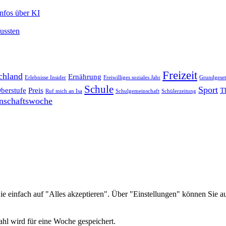
Infos über KI
mussten
Freizeit
chland
Ernährung
Erlebnisse Insider
Freiwilliges soziales Jahr
Grundgeset
Schule
Sport
berstufe
Preis
T
Ruf mich an Isa
Schulgemeinschaft
Schülerzeitung
nschaftswoche
e einfach auf "Alles akzeptieren". Über "Einstellungen" können Sie
hl wird für eine Woche gespeichert.