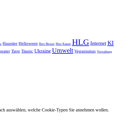
HLG
KI
Internet
Haustier
Helloween
z
Herr Berner
Herr Kaiser
Umwelt
Ukraine
heater
Tiere
Titanic
Veganismus
Verwaltung
 auch auswählen, welche Cookie-Typen Sie annehmen wollen.