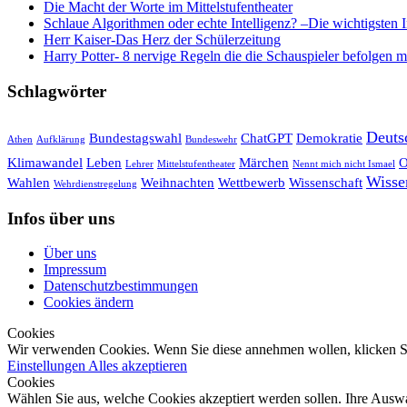
Die Macht der Worte im Mittelstufentheater
Schlaue Algorithmen oder echte Intelligenz? –Die wichtigsten 
Herr Kaiser-Das Herz der Schülerzeitung
Harry Potter- 8 nervige Regeln die die Schauspieler befolgen 
Schlagwörter
Deuts
Bundestagswahl
ChatGPT
Demokratie
Athen
Aufklärung
Bundeswehr
Klimawandel
Leben
Märchen
O
Lehrer
Mittelstufentheater
Nennt mich nicht Ismael
Wisse
Wahlen
Weihnachten
Wettbewerb
Wissenschaft
Wehrdienstregelung
Infos über uns
Über uns
Impressum
Datenschutzbestimmungen
Cookies ändern
Cookies
Wir verwenden Cookies. Wenn Sie diese annehmen wollen, klicken Si
Einstellungen
Alles akzeptieren
Cookies
Wählen Sie aus, welche Cookies akzeptiert werden sollen. Ihre Auswa