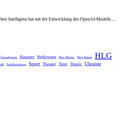
lichen Intelligenz hat mit der Entwicklung des OpenAI-Modells …
HLG
Haustier
Helloween
Grundgesetz
Herr Berner
Herr Kaiser
Sport
Ukraine
Theater
Tiere
Titanic
aft
Schülerzeitung