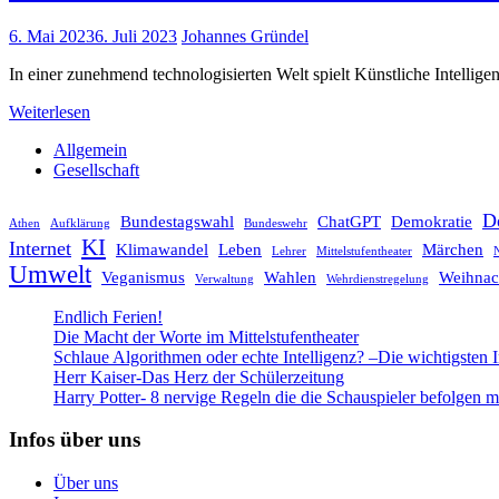
6. Mai 2023
6. Juli 2023
Johannes Gründel
In einer zunehmend technologisierten Welt spielt Künstliche Intelli
Weiterlesen
Allgemein
Gesellschaft
D
Bundestagswahl
ChatGPT
Demokratie
Athen
Aufklärung
Bundeswehr
KI
Internet
Klimawandel
Leben
Märchen
Lehrer
Mittelstufentheater
N
Umwelt
Veganismus
Wahlen
Weihnac
Verwaltung
Wehrdienstregelung
Endlich Ferien!
Die Macht der Worte im Mittelstufentheater
Schlaue Algorithmen oder echte Intelligenz? –Die wichtigsten 
Herr Kaiser-Das Herz der Schülerzeitung
Harry Potter- 8 nervige Regeln die die Schauspieler befolgen 
Infos über uns
Über uns