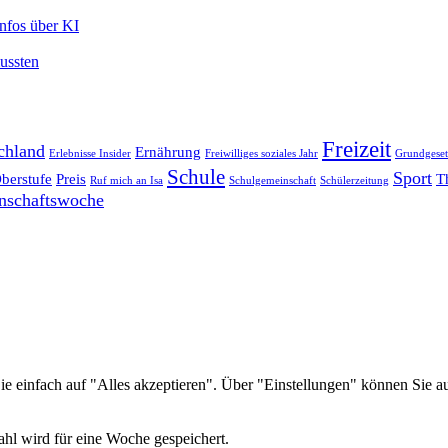
Infos über KI
mussten
Freizeit
chland
Ernährung
Erlebnisse Insider
Freiwilliges soziales Jahr
Grundgeset
Schule
Sport
berstufe
Preis
T
Ruf mich an Isa
Schulgemeinschaft
Schülerzeitung
nschaftswoche
e einfach auf "Alles akzeptieren". Über "Einstellungen" können Sie
hl wird für eine Woche gespeichert.