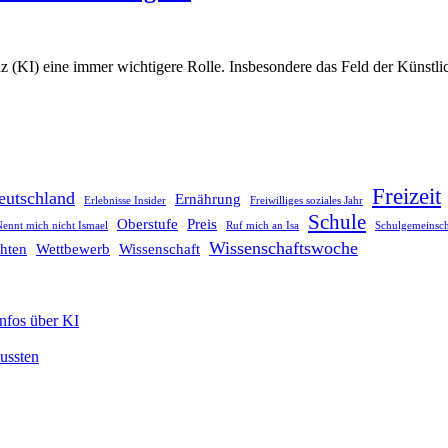
genz (KI) eine immer wichtigere Rolle. Insbesondere das Feld der Künst
Freizeit
eutschland
Ernährung
Erlebnisse Insider
Freiwilliges soziales Jahr
Schule
Oberstufe
Preis
ennt mich nicht Ismael
Ruf mich an Isa
Schulgemeinsch
Wissenschaftswoche
hten
Wettbewerb
Wissenschaft
Infos über KI
mussten