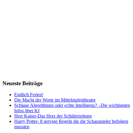
Neueste Beiträge
Endlich Ferien!
Die Macht der Worte im Mittelstufentheater
Schlaue Algorithmen oder echte Intelligenz? –Die wichtigsten
Infos über KI
Herr Kaiser-Das Herz der Schülerzeitung
Harry Potter- 8 nervige Regeln die die Schauspieler befolgen
mussten