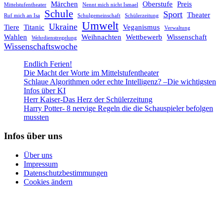
Märchen
Oberstufe
Preis
Mittelstufentheater
Nennt mich nicht Ismael
Schule
Sport
Theater
Ruf mich an Isa
Schulgemeinschaft
Schülerzeitung
Umwelt
Ukraine
Tiere
Titanic
Veganismus
Verwaltung
Wahlen
Weihnachten
Wettbewerb
Wissenschaft
Wehrdienstregelung
Wissenschaftswoche
Endlich Ferien!
Die Macht der Worte im Mittelstufentheater
Schlaue Algorithmen oder echte Intelligenz? –Die wichtigsten
Infos über KI
Herr Kaiser-Das Herz der Schülerzeitung
Harry Potter- 8 nervige Regeln die die Schauspieler befolgen
mussten
Infos über uns
Über uns
Impressum
Datenschutzbestimmungen
Cookies ändern