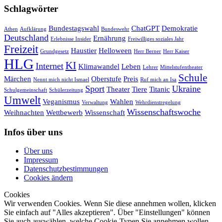
Schlagwörter
Bundestagswahl
ChatGPT
Demokratie
Athen
Aufklärung
Bundeswehr
Deutschland
Ernährung
Erlebnisse Insider
Freiwilliges soziales Jahr
Freizeit
Haustier
Helloween
Grundgesetz
Herr Berner
Herr Kaiser
HLG
KI
Internet
Klimawandel
Leben
Lehrer
Mittelstufentheater
Schule
Märchen
Oberstufe
Preis
Nennt mich nicht Ismael
Ruf mich an Isa
Sport
Ukraine
Theater
Tiere
Titanic
Schulgemeinschaft
Schülerzeitung
Umwelt
Veganismus
Wahlen
Verwaltung
Wehrdienstregelung
Wissenschaftswoche
Weihnachten
Wettbewerb
Wissenschaft
Infos über uns
Über uns
Impressum
Datenschutzbestimmungen
Cookies ändern
Cookies
Wir verwenden Cookies. Wenn Sie diese annehmen wollen, klicken
Sie einfach auf "Alles akzeptieren". Über "Einstellungen" können
Sie auch auswählen, welche Cookie-Typen Sie annehmen wollen.