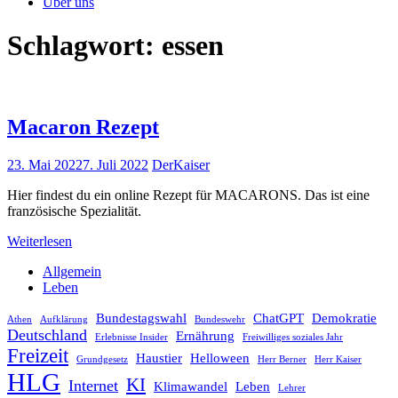
Über uns
Schlagwort:
essen
Macaron Rezept
23. Mai 2022
7. Juli 2022
DerKaiser
Hier findest du ein online Rezept für MACARONS. Das ist eine
französische Spezialität.
Weiterlesen
Allgemein
Leben
Bundestagswahl
ChatGPT
Demokratie
Athen
Aufklärung
Bundeswehr
Deutschland
Ernährung
Erlebnisse Insider
Freiwilliges soziales Jahr
Freizeit
Haustier
Helloween
Grundgesetz
Herr Berner
Herr Kaiser
HLG
KI
Internet
Klimawandel
Leben
Lehrer