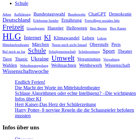
Schule
Bundestagswahl
ChatGPT
Demokratie
Athen
Aufklärung
Bundeswehr
Deutschland
Ernährung
Erlebnisse Insider
Freiwilliges soziales Jahr
Freizeit
Haustier
Helloween
Grundgesetz
Herr Berner
Herr Kaiser
HLG
KI
Internet
Klimawandel
Leben
Lehrer
Märchen
Oberstufe
Preis
Mittelstufentheater
Nennt mich nicht Ismael
Schule
Sport
Theater
Ruf mich an Isa
Schulgemeinschaft
Schülerzeitung
Umwelt
Ukraine
Tiere
Titanic
Veganismus
Verwaltung
Wahlen
Weihnachten
Wettbewerb
Wissenschaft
Wehrdienstregelung
Wissenschaftswoche
Endlich Ferien!
Die Macht der Worte im Mittelstufentheater
Schlaue Algorithmen oder echte Intelligenz? –Die wichtigsten
Infos über KI
Herr Kaiser-Das Herz der Schülerzeitung
Harry Potter- 8 nervige Regeln die die Schauspieler befolgen
mussten
Infos über uns