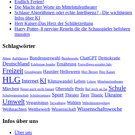
Endlich Ferien!
Die Macht der Worte im Mittelstufentheater
Schlaue Algorithmen oder echte Intelligenz? –Die wichtigsten
Infos über KI
Herr Kaiser-Das Herz der Schülerzeitung
Harry Potter- 8 nervige Regeln die die Schauspieler befolgen
mussten
Schlagwörter
Bundestagswahl
ChatGPT
Demokratie
Athen
Aufklärung
Bundeswehr
Deutschland
Ernährung
Erlebnisse Insider
Freiwilliges soziales Jahr
Freizeit
Haustier
Helloween
Grundgesetz
Herr Berner
Herr Kaiser
HLG
KI
Internet
Klimawandel
Leben
Lehrer
Mittelstufentheater
Schule
Märchen
Oberstufe
Preis
Nennt mich nicht Ismael
Ruf mich an Isa
Sport
Ukraine
Theater
Tiere
Titanic
Schulgemeinschaft
Schülerzeitung
Umwelt
Veganismus
Wahlen
Verwaltung
Wehrdienstregelung
Wissenschaftswoche
Weihnachten
Wettbewerb
Wissenschaft
Infos über uns
Über uns