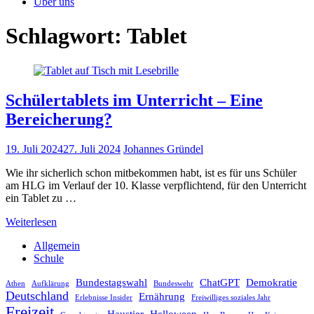
Über uns
Schlagwort:
Tablet
Schülertablets im Unterricht – Eine
Bereicherung?
19. Juli 2024
27. Juli 2024
Johannes Gründel
Wie ihr sicherlich schon mitbekommen habt, ist es für uns Schüler
am HLG im Verlauf der 10. Klasse verpflichtend, für den Unterricht
ein Tablet zu …
Weiterlesen
Allgemein
Schule
Bundestagswahl
ChatGPT
Demokratie
Athen
Aufklärung
Bundeswehr
Deutschland
Ernährung
Erlebnisse Insider
Freiwilliges soziales Jahr
Freizeit
Haustier
Helloween