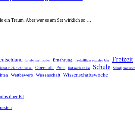
iele ein Traum. Aber war es am Set wirklich so …
Freizeit
eutschland
Ernährung
Erlebnisse Insider
Freiwilliges soziales Jahr
Schule
Oberstufe
Preis
ennt mich nicht Ismael
Ruf mich an Isa
Schulgemeinsch
Wissenschaftswoche
hten
Wettbewerb
Wissenschaft
Infos über KI
mussten