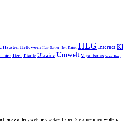
HLG
KI
Internet
Haustier
Helloween
z
Herr Berner
Herr Kaiser
Umwelt
Ukraine
heater
Tiere
Titanic
Veganismus
Verwaltung
 auch auswählen, welche Cookie-Typen Sie annehmen wollen.