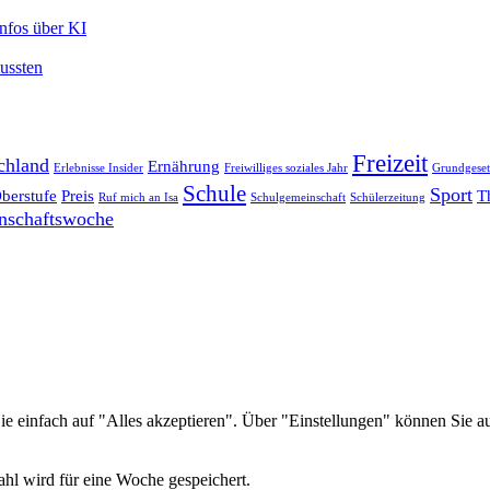
Infos über KI
mussten
Freizeit
chland
Ernährung
Erlebnisse Insider
Freiwilliges soziales Jahr
Grundgeset
Schule
Sport
berstufe
Preis
T
Ruf mich an Isa
Schulgemeinschaft
Schülerzeitung
nschaftswoche
e einfach auf "Alles akzeptieren". Über "Einstellungen" können Sie
hl wird für eine Woche gespeichert.