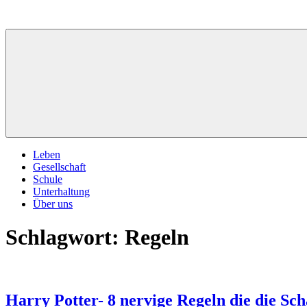
Zum
Inhalt
springen
Leben
Gesellschaft
Schule
Unterhaltung
Über uns
Schlagwort:
Regeln
Harry Potter- 8 nervige Regeln die die Sc