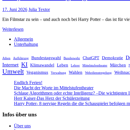
17. Juni 2026
Julia Textor
Ein Filmstar zu sein – und auch noch bei Harry Potter – das ist für v
Weiterlesen
Allgemein
Unterhaltung
D
Bundestagswahl
ChatGPT
Demokratie
Athen
Aufklärung
Bundeswehr
KI
Internet
Klimawandel
Leben
Märchen
Lehrer
Mittelstufentheater
N
Umwelt
Veganismus
Wahlen
Weihnac
Verwaltung
Wehrdienstregelung
Endlich Ferien!
Die Macht der Worte im Mittelstufentheater
Schlaue Algorithmen oder echte Intelligenz? –Die wichtigsten 
Herr Kaiser-Das Herz der Schülerzeitung
Harry Potter- 8 nervige Regeln die die Schauspieler befolgen 
Infos über uns
Über uns