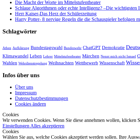
Die Macht der Worte im Mittelstufentheater
Schlaue Algorithmen oder echte Intelligenz? –Die wichtigsten 
Herr Kaiser-Das Herz der Schülerzeitung
Harry Potter- 8 nervige Regeln die die Schauspieler befolgen 
Schlagwörter
Deuts
Bundestagswahl
ChatGPT
Demokratie
Athen
Aufklärung
Bundeswehr
Klimawandel
Leben
Märchen
O
Lehrer
Mittelstufentheater
Nennt mich nicht Ismael
Wisse
Wahlen
Weihnachten
Wettbewerb
Wissenschaft
Wehrdienstregelung
Infos über uns
Über uns
Impressum
Datenschutzbestimmungen
Cookies ändern
Cookies
Wir verwenden Cookies. Wenn Sie diese annehmen wollen, klicken Si
Einstellungen
Alles akzeptieren
Cookies
Wählen Sie aus, welche Cookies akzeptiert werden sollen. Ihre Auswa