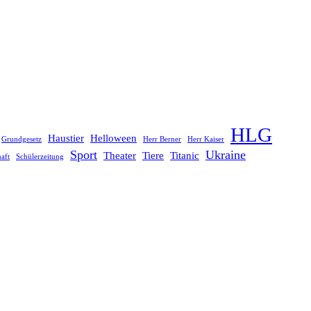
HLG
Haustier
Helloween
Grundgesetz
Herr Berner
Herr Kaiser
Sport
Ukraine
Theater
Tiere
Titanic
aft
Schülerzeitung