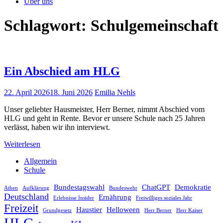
Über uns
Schlagwort:
Schulgemeinschaft
Ein Abschied am HLG
22. April 2026
18. Juni 2026
Emilia Nehls
Unser geliebter Hausmeister, Herr Berner, nimmt Abschied vom
HLG und geht in Rente. Bevor er unsere Schule nach 25 Jahren
verlässt, haben wir ihn interviewt.
Weiterlesen
Allgemein
Schule
Bundestagswahl
ChatGPT
Demokratie
Athen
Aufklärung
Bundeswehr
Deutschland
Ernährung
Erlebnisse Insider
Freiwilliges soziales Jahr
Freizeit
Haustier
Helloween
Grundgesetz
Herr Berner
Herr Kaiser
HLG