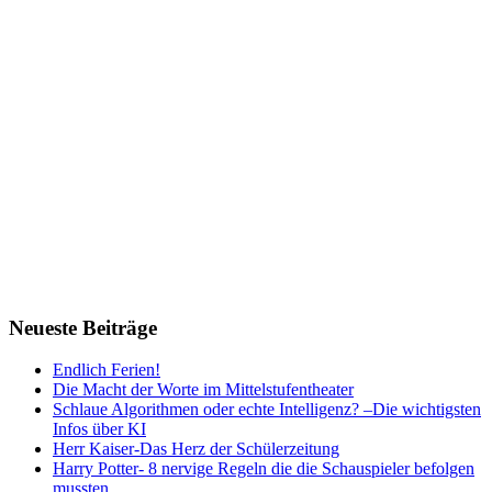
Neueste Beiträge
Endlich Ferien!
Die Macht der Worte im Mittelstufentheater
Schlaue Algorithmen oder echte Intelligenz? –Die wichtigsten
Infos über KI
Herr Kaiser-Das Herz der Schülerzeitung
Harry Potter- 8 nervige Regeln die die Schauspieler befolgen
mussten