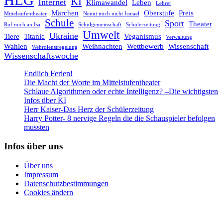
KI
Internet
Klimawandel
Leben
Lehrer
Märchen
Oberstufe
Preis
Mittelstufentheater
Nennt mich nicht Ismael
Schule
Sport
Theater
Ruf mich an Isa
Schulgemeinschaft
Schülerzeitung
Umwelt
Ukraine
Tiere
Titanic
Veganismus
Verwaltung
Wahlen
Weihnachten
Wettbewerb
Wissenschaft
Wehrdienstregelung
Wissenschaftswoche
Endlich Ferien!
Die Macht der Worte im Mittelstufentheater
Schlaue Algorithmen oder echte Intelligenz? –Die wichtigsten
Infos über KI
Herr Kaiser-Das Herz der Schülerzeitung
Harry Potter- 8 nervige Regeln die die Schauspieler befolgen
mussten
Infos über uns
Über uns
Impressum
Datenschutzbestimmungen
Cookies ändern