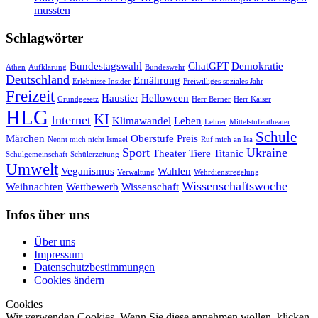
mussten
Schlagwörter
Bundestagswahl
ChatGPT
Demokratie
Athen
Aufklärung
Bundeswehr
Deutschland
Ernährung
Erlebnisse Insider
Freiwilliges soziales Jahr
Freizeit
Haustier
Helloween
Grundgesetz
Herr Berner
Herr Kaiser
HLG
KI
Internet
Klimawandel
Leben
Lehrer
Mittelstufentheater
Schule
Märchen
Oberstufe
Preis
Nennt mich nicht Ismael
Ruf mich an Isa
Sport
Ukraine
Theater
Tiere
Titanic
Schulgemeinschaft
Schülerzeitung
Umwelt
Veganismus
Wahlen
Verwaltung
Wehrdienstregelung
Wissenschaftswoche
Weihnachten
Wettbewerb
Wissenschaft
Infos über uns
Über uns
Impressum
Datenschutzbestimmungen
Cookies ändern
Cookies
Wir verwenden Cookies. Wenn Sie diese annehmen wollen, klicken