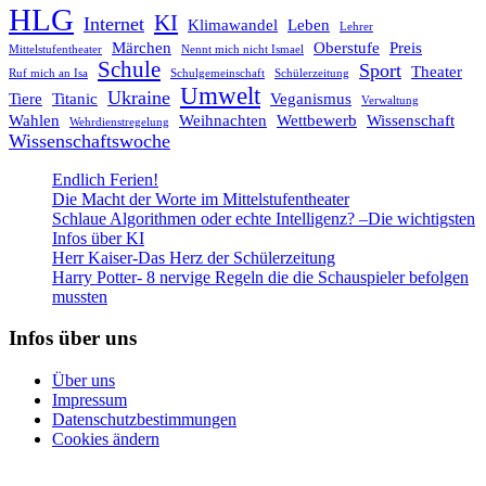
HLG
KI
Internet
Klimawandel
Leben
Lehrer
Märchen
Oberstufe
Preis
Mittelstufentheater
Nennt mich nicht Ismael
Schule
Sport
Theater
Ruf mich an Isa
Schulgemeinschaft
Schülerzeitung
Umwelt
Ukraine
Tiere
Titanic
Veganismus
Verwaltung
Wahlen
Weihnachten
Wettbewerb
Wissenschaft
Wehrdienstregelung
Wissenschaftswoche
Endlich Ferien!
Die Macht der Worte im Mittelstufentheater
Schlaue Algorithmen oder echte Intelligenz? –Die wichtigsten
Infos über KI
Herr Kaiser-Das Herz der Schülerzeitung
Harry Potter- 8 nervige Regeln die die Schauspieler befolgen
mussten
Infos über uns
Über uns
Impressum
Datenschutzbestimmungen
Cookies ändern