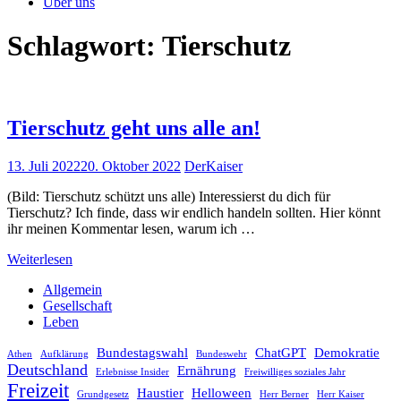
Über uns
Schlagwort:
Tierschutz
Tierschutz geht uns alle an!
13. Juli 2022
20. Oktober 2022
DerKaiser
(Bild: Tierschutz schützt uns alle) Interessierst du dich für
Tierschutz? Ich finde, dass wir endlich handeln sollten. Hier könnt
ihr meinen Kommentar lesen, warum ich …
Weiterlesen
Allgemein
Gesellschaft
Leben
Bundestagswahl
ChatGPT
Demokratie
Athen
Aufklärung
Bundeswehr
Deutschland
Ernährung
Erlebnisse Insider
Freiwilliges soziales Jahr
Freizeit
Haustier
Helloween
Grundgesetz
Herr Berner
Herr Kaiser