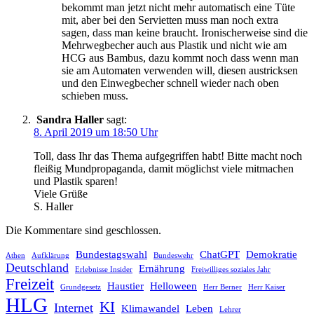
bekommt man jetzt nicht mehr automatisch eine Tüte
mit, aber bei den Servietten muss man noch extra
sagen, dass man keine braucht. Ironischerweise sind die
Mehrwegbecher auch aus Plastik und nicht wie am
HCG aus Bambus, dazu kommt noch dass wenn man
sie am Automaten verwenden will, diesen austricksen
und den Einwegbecher schnell wieder nach oben
schieben muss.
Sandra Haller
sagt:
8. April 2019 um 18:50 Uhr
Toll, dass Ihr das Thema aufgegriffen habt! Bitte macht noch
fleißig Mundpropaganda, damit möglichst viele mitmachen
und Plastik sparen!
Viele Grüße
S. Haller
Die Kommentare sind geschlossen.
Bundestagswahl
ChatGPT
Demokratie
Athen
Aufklärung
Bundeswehr
Deutschland
Ernährung
Erlebnisse Insider
Freiwilliges soziales Jahr
Freizeit
Haustier
Helloween
Grundgesetz
Herr Berner
Herr Kaiser
HLG
KI
Internet
Klimawandel
Leben
Lehrer