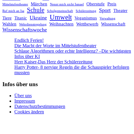
Märchen
Oberstufe
Preis
Mittelstufentheater
Nennt mich nicht Ismael
Schule
Sport
Theater
Ruf mich an Isa
Schulgemeinschaft
Schülerzeitung
Umwelt
Ukraine
Tiere
Titanic
Veganismus
Verwaltung
Wahlen
Weihnachten
Wettbewerb
Wissenschaft
Wehrdienstregelung
Wissenschaftswoche
Endlich Ferien!
Die Macht der Worte im Mittelstufentheater
Schlaue Algorithmen oder echte Intelligenz? –Die wichtigsten
Infos über KI
Herr Kaiser-Das Herz der Schülerzeitung
Harry Potter- 8 nervige Regeln die die Schauspieler befolgen
mussten
Infos über uns
Über uns
Impressum
Datenschutzbestimmungen
Cookies ändern