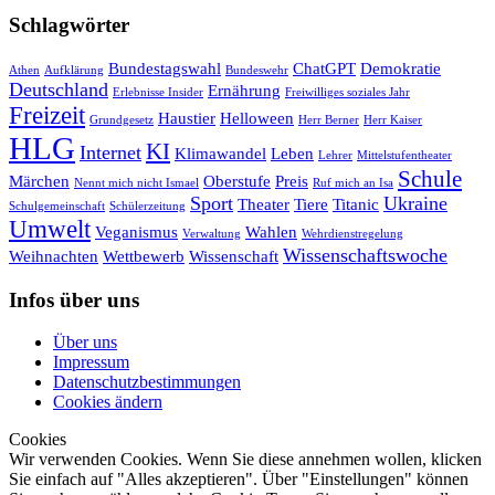
Schlagwörter
Bundestagswahl
ChatGPT
Demokratie
Athen
Aufklärung
Bundeswehr
Deutschland
Ernährung
Erlebnisse Insider
Freiwilliges soziales Jahr
Freizeit
Haustier
Helloween
Grundgesetz
Herr Berner
Herr Kaiser
HLG
KI
Internet
Klimawandel
Leben
Lehrer
Mittelstufentheater
Schule
Märchen
Oberstufe
Preis
Nennt mich nicht Ismael
Ruf mich an Isa
Sport
Ukraine
Theater
Tiere
Titanic
Schulgemeinschaft
Schülerzeitung
Umwelt
Veganismus
Wahlen
Verwaltung
Wehrdienstregelung
Wissenschaftswoche
Weihnachten
Wettbewerb
Wissenschaft
Infos über uns
Über uns
Impressum
Datenschutzbestimmungen
Cookies ändern
Cookies
Wir verwenden Cookies. Wenn Sie diese annehmen wollen, klicken
Sie einfach auf "Alles akzeptieren". Über "Einstellungen" können