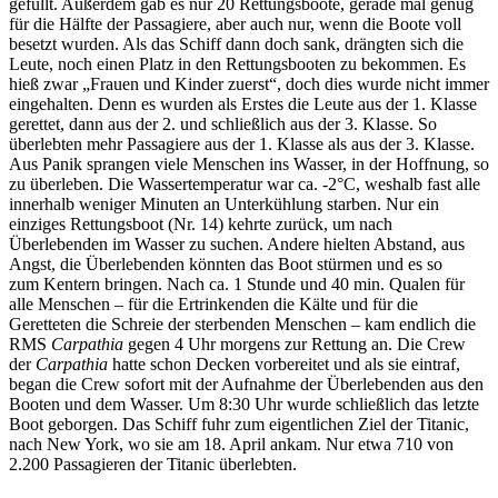
gefüllt. Außerdem gab es nur 20 Rettungsboote, gerade mal genug
für die Hälfte der Passagiere, aber auch nur, wenn die Boote voll
besetzt wurden. Als das Schiff dann doch sank, drängten sich die
Leute, noch einen Platz in den Rettungsbooten zu bekommen. Es
hieß zwar „Frauen und Kinder zuerst“, doch dies wurde nicht immer
eingehalten. Denn es wurden als Erstes die Leute aus der 1. Klasse
gerettet, dann aus der 2. und schließlich aus der 3. Klasse. So
überlebten mehr Passagiere aus der 1. Klasse als aus der 3. Klasse.
Aus Panik sprangen viele Menschen ins Wasser, in der Hoffnung, so
zu überleben. Die Wassertemperatur war ca. -2°C, weshalb fast alle
innerhalb weniger Minuten an Unterkühlung starben. Nur ein
einziges Rettungsboot (Nr. 14) kehrte zurück, um nach
Überlebenden im Wasser zu suchen. Andere hielten Abstand, aus
Angst, die Überlebenden könnten das Boot stürmen und es so
zum Kentern bringen. Nach ca. 1 Stunde und 40 min. Qualen für
alle Menschen – für die Ertrinkenden die Kälte und für die
Geretteten die Schreie der sterbenden Menschen – kam endlich die
RMS
Carpathia
gegen 4 Uhr morgens zur Rettung an. Die Crew
der
Carpathia
hatte schon Decken vorbereitet und als sie eintraf,
began die Crew sofort mit der Aufnahme der Überlebenden aus den
Booten und dem Wasser. Um 8:30 Uhr wurde schließlich das letzte
Boot geborgen. Das Schiff fuhr zum eigentlichen Ziel der Titanic,
nach New York, wo sie am 18. April ankam. Nur etwa 710 von
2.200 Passagieren der Titanic überlebten.