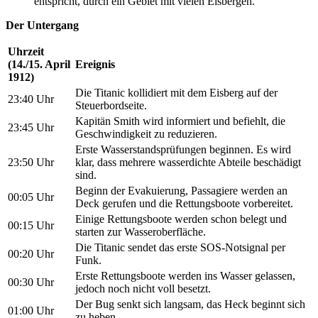
entspricht, durch ein Gebiet mit vielen Eisbergen.
Der Untergang
Uhrzeit
(14./15. April
Ereignis
1912)
Die Titanic kollidiert mit dem Eisberg auf der
23:40 Uhr
Steuerbordseite.
Kapitän Smith wird informiert und befiehlt, die
23:45 Uhr
Geschwindigkeit zu reduzieren.
Erste Wasserstandsprüfungen beginnen. Es wird
23:50 Uhr
klar, dass mehrere wasserdichte Abteile beschädigt
sind.
Beginn der Evakuierung, Passagiere werden an
00:05 Uhr
Deck gerufen und die Rettungsboote vorbereitet.
Einige Rettungsboote werden schon belegt und
00:15 Uhr
starten zur Wasseroberfläche.
Die Titanic sendet das erste SOS-Notsignal per
00:20 Uhr
Funk.
Erste Rettungsboote werden ins Wasser gelassen,
00:30 Uhr
jedoch noch nicht voll besetzt.
Der Bug senkt sich langsam, das Heck beginnt sich
01:00 Uhr
zu heben.