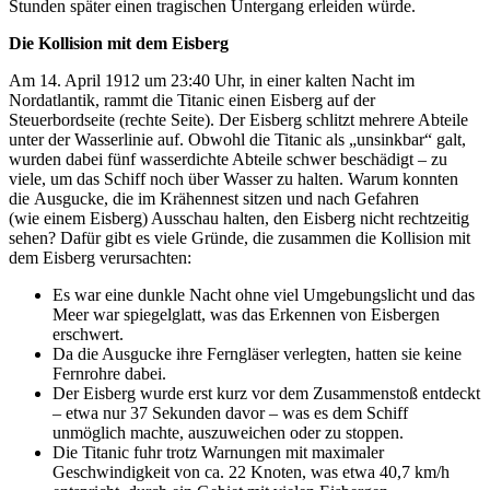
Stunden später einen tragischen Untergang erleiden würde.
Die Kollision mit dem Eisberg
Am 14. April 1912 um 23:40 Uhr, in einer kalten Nacht im
Nordatlantik, rammt die Titanic einen Eisberg auf der
Steuerbordseite (rechte Seite). Der Eisberg schlitzt mehrere Abteile
unter der Wasserlinie auf. Obwohl die Titanic als „unsinkbar“ galt,
wurden dabei fünf wasserdichte Abteile schwer beschädigt – zu
viele, um das Schiff noch über Wasser zu halten. Warum konnten
die Ausgucke, die im Krähennest sitzen und nach Gefahren
(wie einem Eisberg) Ausschau halten, den Eisberg nicht rechtzeitig
sehen? Dafür gibt es viele Gründe, die zusammen die Kollision mit
dem Eisberg verursachten:
Es war eine dunkle Nacht ohne viel Umgebungslicht und das
Meer war spiegelglatt, was das Erkennen von Eisbergen
erschwert.
Da die Ausgucke ihre Ferngläser verlegten, hatten sie keine
Fernrohre dabei.
Der Eisberg wurde erst kurz vor dem Zusammenstoß entdeckt
– etwa nur 37 Sekunden davor – was es dem Schiff
unmöglich machte, auszuweichen oder zu stoppen.
Die Titanic fuhr trotz Warnungen mit maximaler
Geschwindigkeit von ca. 22 Knoten, was etwa 40,7 km/h