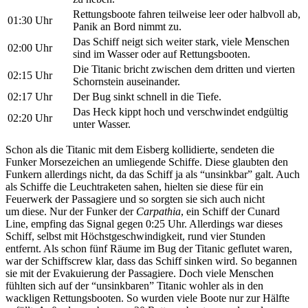
Rettungsboote fahren teilweise leer oder halbvoll ab,
01:30 Uhr
Panik an Bord nimmt zu.
Das Schiff neigt sich weiter stark, viele Menschen
02:00 Uhr
sind im Wasser oder auf Rettungsbooten.
Die Titanic bricht zwischen dem dritten und vierten
02:15 Uhr
Schornstein auseinander.
02:17 Uhr
Der Bug sinkt schnell in die Tiefe.
Das Heck kippt hoch und verschwindet endgültig
02:20 Uhr
unter Wasser.
Schon als die Titanic mit dem Eisberg kollidierte, sendeten die
Funker Morsezeichen an umliegende Schiffe. Diese glaubten den
Funkern allerdings nicht, da das Schiff ja als “unsinkbar” galt. Auch
als Schiffe die Leuchtraketen sahen, hielten sie diese für ein
Feuerwerk der Passagiere und so sorgten sie sich auch nicht
um diese. Nur der Funker der
Carpathia
, ein Schiff der Cunard
Line, empfing das Signal gegen 0:25 Uhr. Allerdings war dieses
Schiff, selbst mit Höchstgeschwindigkeit, rund vier Stunden
entfernt. Als schon fünf Räume im Bug der Titanic geflutet waren,
war der Schiffscrew klar, dass das Schiff sinken wird. So begannen
sie mit der Evakuierung der Passagiere. Doch viele Menschen
fühlten sich auf der “unsinkbaren” Titanic wohler als in den
wackligen Rettungsbooten. So wurden viele Boote nur zur Hälfte