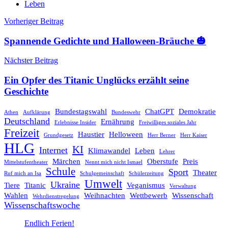
Leben
Beitragsnavigation
Vorheriger Beitrag
Spannende Gedichte und Halloween-Bräuche 🎃
Nächster Beitrag
Ein Opfer des Titanic Unglücks erzählt seine
Geschichte
Bundestagswahl
ChatGPT
Demokratie
Athen
Aufklärung
Bundeswehr
Deutschland
Ernährung
Erlebnisse Insider
Freiwilliges soziales Jahr
Freizeit
Haustier
Helloween
Grundgesetz
Herr Berner
Herr Kaiser
HLG
KI
Internet
Klimawandel
Leben
Lehrer
Märchen
Oberstufe
Preis
Mittelstufentheater
Nennt mich nicht Ismael
Schule
Sport
Theater
Ruf mich an Isa
Schulgemeinschaft
Schülerzeitung
Umwelt
Ukraine
Tiere
Titanic
Veganismus
Verwaltung
Wahlen
Weihnachten
Wettbewerb
Wissenschaft
Wehrdienstregelung
Wissenschaftswoche
Endlich Ferien!