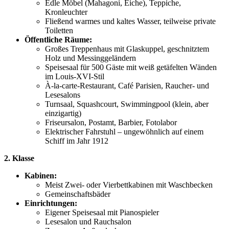
Edle Möbel (Mahagoni, Eiche), Teppiche,
Kronleuchter
Fließend warmes und kaltes Wasser, teilweise private
Toiletten
Öffentliche Räume:
Großes Treppenhaus mit Glaskuppel, geschnitztem
Holz und Messinggeländern
Speisesaal für 500 Gäste mit weiß getäfelten Wänden
im Louis-XVI-Stil
À-la-carte-Restaurant, Café Parisien, Raucher- und
Lesesalons
Turnsaal, Squashcourt, Swimmingpool (klein, aber
einzigartig)
Friseursalon, Postamt, Barbier, Fotolabor
Elektrischer Fahrstuhl – ungewöhnlich auf einem
Schiff im Jahr 1912
2. Klasse
Kabinen:
Meist Zwei- oder Vierbettkabinen mit Waschbecken
Gemeinschaftsbäder
Einrichtungen:
Eigener Speisesaal mit Pianospieler
Lesesalon und Rauchsalon