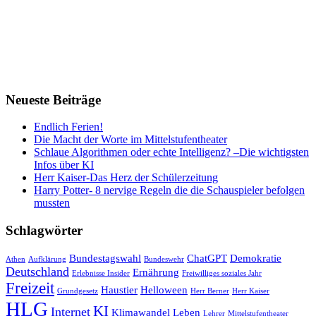
Neueste Beiträge
Endlich Ferien!
Die Macht der Worte im Mittelstufentheater
Schlaue Algorithmen oder echte Intelligenz? –Die wichtigsten
Infos über KI
Herr Kaiser-Das Herz der Schülerzeitung
Harry Potter- 8 nervige Regeln die die Schauspieler befolgen
mussten
Schlagwörter
Bundestagswahl
ChatGPT
Demokratie
Athen
Aufklärung
Bundeswehr
Deutschland
Ernährung
Erlebnisse Insider
Freiwilliges soziales Jahr
Freizeit
Haustier
Helloween
Grundgesetz
Herr Berner
Herr Kaiser
HLG
KI
Internet
Klimawandel
Leben
Lehrer
Mittelstufentheater