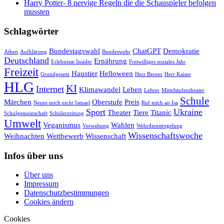
Harry Potter- 8 nervige Regeln die die Schauspieler befolgen
mussten
Schlagwörter
Bundestagswahl
ChatGPT
Demokratie
Athen
Aufklärung
Bundeswehr
Deutschland
Ernährung
Erlebnisse Insider
Freiwilliges soziales Jahr
Freizeit
Haustier
Helloween
Grundgesetz
Herr Berner
Herr Kaiser
HLG
KI
Internet
Klimawandel
Leben
Lehrer
Mittelstufentheater
Schule
Märchen
Oberstufe
Preis
Nennt mich nicht Ismael
Ruf mich an Isa
Sport
Ukraine
Theater
Tiere
Titanic
Schulgemeinschaft
Schülerzeitung
Umwelt
Veganismus
Wahlen
Verwaltung
Wehrdienstregelung
Wissenschaftswoche
Weihnachten
Wettbewerb
Wissenschaft
Infos über uns
Über uns
Impressum
Datenschutzbestimmungen
Cookies ändern
Cookies