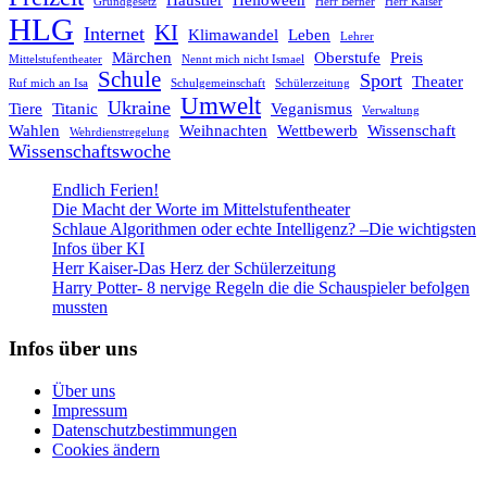
Grundgesetz
Herr Berner
Herr Kaiser
HLG
KI
Internet
Klimawandel
Leben
Lehrer
Märchen
Oberstufe
Preis
Mittelstufentheater
Nennt mich nicht Ismael
Schule
Sport
Theater
Ruf mich an Isa
Schulgemeinschaft
Schülerzeitung
Umwelt
Ukraine
Tiere
Titanic
Veganismus
Verwaltung
Wahlen
Weihnachten
Wettbewerb
Wissenschaft
Wehrdienstregelung
Wissenschaftswoche
Endlich Ferien!
Die Macht der Worte im Mittelstufentheater
Schlaue Algorithmen oder echte Intelligenz? –Die wichtigsten
Infos über KI
Herr Kaiser-Das Herz der Schülerzeitung
Harry Potter- 8 nervige Regeln die die Schauspieler befolgen
mussten
Infos über uns
Über uns
Impressum
Datenschutzbestimmungen
Cookies ändern