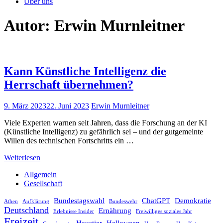
Über uns
Autor:
Erwin Murnleitner
Kann Künstliche Intelligenz die
Herrschaft übernehmen?
9. März 2023
22. Juni 2023
Erwin Murnleitner
Viele Experten warnen seit Jahren, dass die Forschung an der KI
(Künstliche Intelligenz) zu gefährlich sei – und der gutgemeinte
Willen des technischen Fortschritts ein …
Weiterlesen
Allgemein
Gesellschaft
Bundestagswahl
ChatGPT
Demokratie
Athen
Aufklärung
Bundeswehr
Deutschland
Ernährung
Erlebnisse Insider
Freiwilliges soziales Jahr
Freizeit
Haustier
Helloween