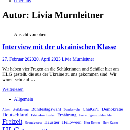
Über uns
Autor:
Livia Murnleitner
Ansicht von oben
Interview mit der ukrainischen Klasse
27. Februar 2023
20. April 2023
Livia Murnleitner
Wir haben vier Fragen an die Schülerinnen und Schüler hier am
HLG gestellt, die aus der Ukraine zu uns gekommen sind. Wir
waren sehr auf …
Weiterlesen
Allgemein
Bundestagswahl
ChatGPT
Demokratie
Athen
Aufklärung
Bundeswehr
Deutschland
Ernährung
Erlebnisse Insider
Freiwilliges soziales Jahr
Freizeit
Haustier
Helloween
Grundgesetz
Herr Berner
Herr Kaiser
HLG