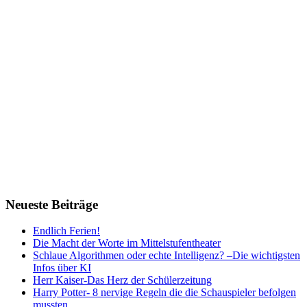
Neueste Beiträge
Endlich Ferien!
Die Macht der Worte im Mittelstufentheater
Schlaue Algorithmen oder echte Intelligenz? –Die wichtigsten
Infos über KI
Herr Kaiser-Das Herz der Schülerzeitung
Harry Potter- 8 nervige Regeln die die Schauspieler befolgen
mussten