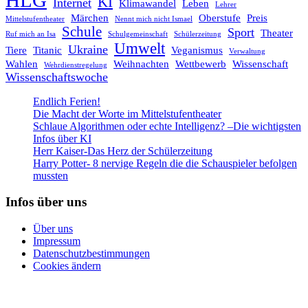
KI
Internet
Klimawandel
Leben
Lehrer
Märchen
Oberstufe
Preis
Mittelstufentheater
Nennt mich nicht Ismael
Schule
Sport
Theater
Ruf mich an Isa
Schulgemeinschaft
Schülerzeitung
Umwelt
Ukraine
Tiere
Titanic
Veganismus
Verwaltung
Wahlen
Weihnachten
Wettbewerb
Wissenschaft
Wehrdienstregelung
Wissenschaftswoche
Endlich Ferien!
Die Macht der Worte im Mittelstufentheater
Schlaue Algorithmen oder echte Intelligenz? –Die wichtigsten
Infos über KI
Herr Kaiser-Das Herz der Schülerzeitung
Harry Potter- 8 nervige Regeln die die Schauspieler befolgen
mussten
Infos über uns
Über uns
Impressum
Datenschutzbestimmungen
Cookies ändern