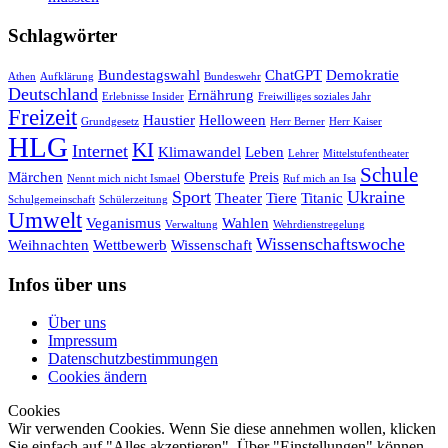
Schlagwörter
Bundestagswahl
ChatGPT
Demokratie
Athen
Aufklärung
Bundeswehr
Deutschland
Ernährung
Erlebnisse Insider
Freiwilliges soziales Jahr
Freizeit
Haustier
Helloween
Grundgesetz
Herr Berner
Herr Kaiser
HLG
KI
Internet
Klimawandel
Leben
Lehrer
Mittelstufentheater
Schule
Märchen
Oberstufe
Preis
Nennt mich nicht Ismael
Ruf mich an Isa
Sport
Ukraine
Theater
Tiere
Titanic
Schulgemeinschaft
Schülerzeitung
Umwelt
Veganismus
Wahlen
Verwaltung
Wehrdienstregelung
Wissenschaftswoche
Weihnachten
Wettbewerb
Wissenschaft
Infos über uns
Über uns
Impressum
Datenschutzbestimmungen
Cookies ändern
Cookies
Wir verwenden Cookies. Wenn Sie diese annehmen wollen, klicken
Sie einfach auf "Alles akzeptieren". Über "Einstellungen" können