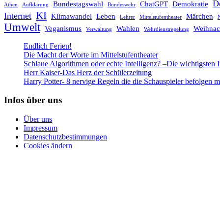
D
Bundestagswahl
ChatGPT
Demokratie
Athen
Aufklärung
Bundeswehr
KI
Internet
Klimawandel
Leben
Märchen
Lehrer
Mittelstufentheater
N
Umwelt
Veganismus
Wahlen
Weihnac
Verwaltung
Wehrdienstregelung
Endlich Ferien!
Die Macht der Worte im Mittelstufentheater
Schlaue Algorithmen oder echte Intelligenz? –Die wichtigsten 
Herr Kaiser-Das Herz der Schülerzeitung
Harry Potter- 8 nervige Regeln die die Schauspieler befolgen 
Infos über uns
Über uns
Impressum
Datenschutzbestimmungen
Cookies ändern