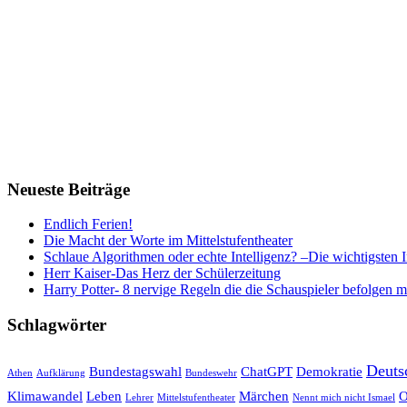
Neueste Beiträge
Endlich Ferien!
Die Macht der Worte im Mittelstufentheater
Schlaue Algorithmen oder echte Intelligenz? –Die wichtigsten 
Herr Kaiser-Das Herz der Schülerzeitung
Harry Potter- 8 nervige Regeln die die Schauspieler befolgen 
Schlagwörter
Deuts
Bundestagswahl
ChatGPT
Demokratie
Athen
Aufklärung
Bundeswehr
Klimawandel
Leben
Märchen
O
Lehrer
Mittelstufentheater
Nennt mich nicht Ismael