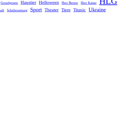
HLG
Haustier
Helloween
Grundgesetz
Herr Berner
Herr Kaiser
Sport
Ukraine
Theater
Tiere
Titanic
aft
Schülerzeitung