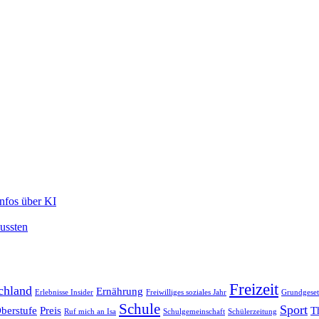
Infos über KI
mussten
Freizeit
chland
Ernährung
Erlebnisse Insider
Freiwilliges soziales Jahr
Grundgeset
Schule
Sport
berstufe
Preis
T
Ruf mich an Isa
Schulgemeinschaft
Schülerzeitung