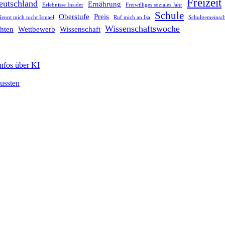
Freizeit
eutschland
Ernährung
Erlebnisse Insider
Freiwilliges soziales Jahr
Schule
Oberstufe
Preis
ennt mich nicht Ismael
Ruf mich an Isa
Schulgemeinsch
Wissenschaftswoche
hten
Wettbewerb
Wissenschaft
Infos über KI
mussten