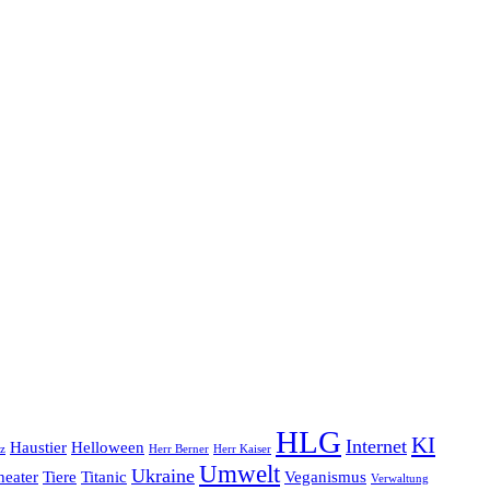
HLG
KI
Internet
Haustier
Helloween
z
Herr Berner
Herr Kaiser
Umwelt
Ukraine
heater
Tiere
Titanic
Veganismus
Verwaltung