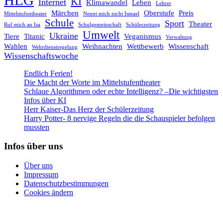
KI
Internet
Klimawandel
Leben
Lehrer
Märchen
Oberstufe
Preis
Mittelstufentheater
Nennt mich nicht Ismael
Schule
Sport
Theater
Ruf mich an Isa
Schulgemeinschaft
Schülerzeitung
Umwelt
Ukraine
Tiere
Titanic
Veganismus
Verwaltung
Wahlen
Weihnachten
Wettbewerb
Wissenschaft
Wehrdienstregelung
Wissenschaftswoche
Endlich Ferien!
Die Macht der Worte im Mittelstufentheater
Schlaue Algorithmen oder echte Intelligenz? –Die wichtigsten
Infos über KI
Herr Kaiser-Das Herz der Schülerzeitung
Harry Potter- 8 nervige Regeln die die Schauspieler befolgen
mussten
Infos über uns
Über uns
Impressum
Datenschutzbestimmungen
Cookies ändern