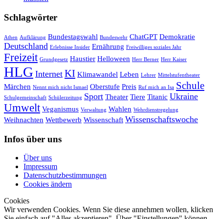
Schlagwörter
Bundestagswahl
ChatGPT
Demokratie
Athen
Aufklärung
Bundeswehr
Deutschland
Ernährung
Erlebnisse Insider
Freiwilliges soziales Jahr
Freizeit
Haustier
Helloween
Grundgesetz
Herr Berner
Herr Kaiser
HLG
KI
Internet
Klimawandel
Leben
Lehrer
Mittelstufentheater
Schule
Märchen
Oberstufe
Preis
Nennt mich nicht Ismael
Ruf mich an Isa
Sport
Ukraine
Theater
Tiere
Titanic
Schulgemeinschaft
Schülerzeitung
Umwelt
Veganismus
Wahlen
Verwaltung
Wehrdienstregelung
Wissenschaftswoche
Weihnachten
Wettbewerb
Wissenschaft
Infos über uns
Über uns
Impressum
Datenschutzbestimmungen
Cookies ändern
Cookies
Wir verwenden Cookies. Wenn Sie diese annehmen wollen, klicken
Sie einfach auf "Alles akzeptieren". Über "Einstellungen" können