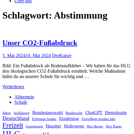
Über uns
Schlagwort:
Abstimmung
Unser CO2-Fußabdruck
5. Mai 2024
10. Mai 2024
DerKaiser
Bild: Ein Fußabdruck als Bodenaufkleber – Wir haben für das HLG
den ökologischen CO2-Fußabdruck ermittelt. Welche Maßnahme
hältst du an unserer Schule für wichtig und …
Weiterlesen
Allgemein
Schule
Bundestagswahl
ChatGPT
Demokratie
Athen
Aufklärung
Bundeswehr
Deutschland
Ernährung
Erlebnisse Insider
Freiwilliges soziales Jahr
Freizeit
Haustier
Helloween
Grundgesetz
Herr Berner
Herr Kaiser
HLG