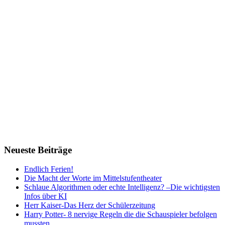
Neueste Beiträge
Endlich Ferien!
Die Macht der Worte im Mittelstufentheater
Schlaue Algorithmen oder echte Intelligenz? –Die wichtigsten
Infos über KI
Herr Kaiser-Das Herz der Schülerzeitung
Harry Potter- 8 nervige Regeln die die Schauspieler befolgen
mussten