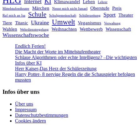
KI
Internet
Klimawandel
Leben
Lehrer
Märchen
Oberstufe
Preis
Mittelstufentheater
Nennt mich nicht Ismael
Schule
Sport
Theater
Ruf mich an Isa
Schulgemeinschaft
Schülerzeitung
Umwelt
Ukraine
Tiere
Titanic
Veganismus
Verwaltung
Wahlen
Weihnachten
Wettbewerb
Wissenschaft
Wehrdienstregelung
Wissenschaftswoche
Endlich Ferien!
Die Macht der Worte im Mittelstufentheater
Schlaue Algorithmen oder echte Intelligenz? –Die wichtigsten
Infos über KI
Herr Kaiser-Das Herz der Schülerzeitung
Harry Potter- 8 nervige Regeln die die Schauspieler befolgen
mussten
Infos über uns
Über uns
Impressum
Datenschutzbestimmungen
Cookies ändern