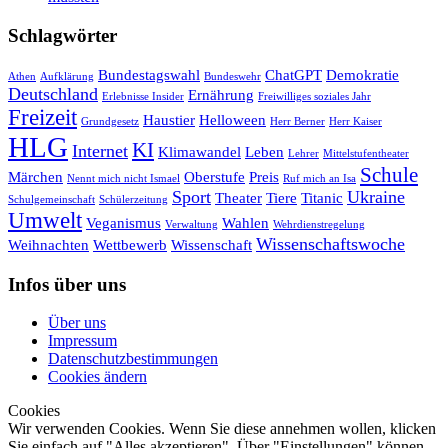
Schlagwörter
Bundestagswahl
ChatGPT
Demokratie
Athen
Aufklärung
Bundeswehr
Deutschland
Ernährung
Erlebnisse Insider
Freiwilliges soziales Jahr
Freizeit
Haustier
Helloween
Grundgesetz
Herr Berner
Herr Kaiser
HLG
KI
Internet
Klimawandel
Leben
Lehrer
Mittelstufentheater
Schule
Märchen
Oberstufe
Preis
Nennt mich nicht Ismael
Ruf mich an Isa
Sport
Ukraine
Theater
Tiere
Titanic
Schulgemeinschaft
Schülerzeitung
Umwelt
Veganismus
Wahlen
Verwaltung
Wehrdienstregelung
Wissenschaftswoche
Weihnachten
Wettbewerb
Wissenschaft
Infos über uns
Über uns
Impressum
Datenschutzbestimmungen
Cookies ändern
Cookies
Wir verwenden Cookies. Wenn Sie diese annehmen wollen, klicken
Sie einfach auf "Alles akzeptieren". Über "Einstellungen" können