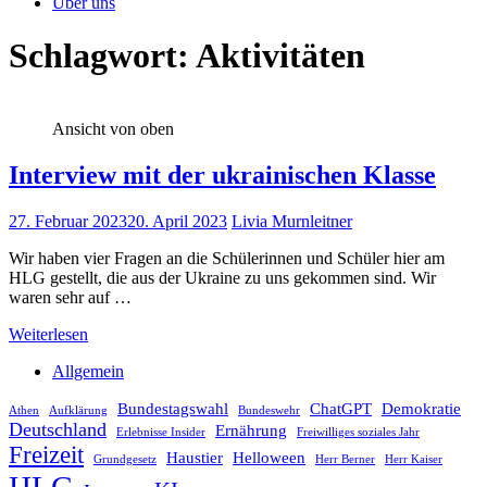
Über uns
Schlagwort:
Aktivitäten
Ansicht von oben
Interview mit der ukrainischen Klasse
27. Februar 2023
20. April 2023
Livia Murnleitner
Wir haben vier Fragen an die Schülerinnen und Schüler hier am
HLG gestellt, die aus der Ukraine zu uns gekommen sind. Wir
waren sehr auf …
Weiterlesen
Allgemein
Bundestagswahl
ChatGPT
Demokratie
Athen
Aufklärung
Bundeswehr
Deutschland
Ernährung
Erlebnisse Insider
Freiwilliges soziales Jahr
Freizeit
Haustier
Helloween
Grundgesetz
Herr Berner
Herr Kaiser
HLG