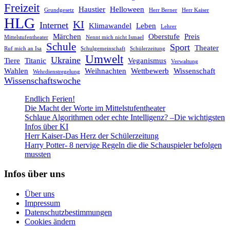
Freizeit
Haustier
Helloween
Grundgesetz
Herr Berner
Herr Kaiser
HLG
KI
Internet
Klimawandel
Leben
Lehrer
Märchen
Oberstufe
Preis
Mittelstufentheater
Nennt mich nicht Ismael
Schule
Sport
Theater
Ruf mich an Isa
Schulgemeinschaft
Schülerzeitung
Umwelt
Ukraine
Tiere
Titanic
Veganismus
Verwaltung
Wahlen
Weihnachten
Wettbewerb
Wissenschaft
Wehrdienstregelung
Wissenschaftswoche
Endlich Ferien!
Die Macht der Worte im Mittelstufentheater
Schlaue Algorithmen oder echte Intelligenz? –Die wichtigsten
Infos über KI
Herr Kaiser-Das Herz der Schülerzeitung
Harry Potter- 8 nervige Regeln die die Schauspieler befolgen
mussten
Infos über uns
Über uns
Impressum
Datenschutzbestimmungen
Cookies ändern