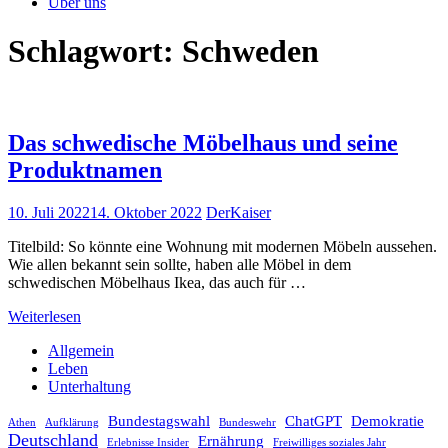
Über uns
Schlagwort:
Schweden
Das schwedische Möbelhaus und seine
Produktnamen
10. Juli 2022
14. Oktober 2022
DerKaiser
Titelbild: So könnte eine Wohnung mit modernen Möbeln aussehen.
Wie allen bekannt sein sollte, haben alle Möbel in dem
schwedischen Möbelhaus Ikea, das auch für …
Weiterlesen
Allgemein
Leben
Unterhaltung
Bundestagswahl
ChatGPT
Demokratie
Athen
Aufklärung
Bundeswehr
Deutschland
Ernährung
Erlebnisse Insider
Freiwilliges soziales Jahr