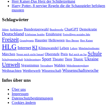
Herr Kaiser-Das Herz der Schülerzeitung
Harry Potter- 8 nervige Regeln die die Schauspieler befolgen
mussten
Schlagwörter
Bundestagswahl
ChatGPT
Demokratie
Athen
Aufklärung
Bundeswehr
Deutschland
Ernährung
Erlebnisse Insider
Freiwilliges soziales Jahr
Freizeit
Haustier
Helloween
Grundgesetz
Herr Berner
Herr Kaiser
HLG
KI
Internet
Klimawandel
Leben
Lehrer
Mittelstufentheater
Schule
Märchen
Oberstufe
Preis
Nennt mich nicht Ismael
Ruf mich an Isa
Sport
Ukraine
Theater
Tiere
Titanic
Schulgemeinschaft
Schülerzeitung
Umwelt
Veganismus
Wahlen
Verwaltung
Wehrdienstregelung
Wissenschaftswoche
Weihnachten
Wettbewerb
Wissenschaft
Infos über uns
Über uns
Impressum
Datenschutzbestimmungen
Cookies ändern