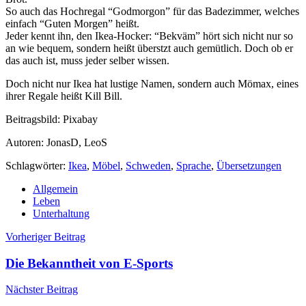
So auch das Hochregal “Godmorgon” für das Badezimmer, welches
einfach “Guten Morgen” heißt.
Jeder kennt ihn, den Ikea-Hocker: “Bekväm” hört sich nicht nur so
an wie bequem, sondern heißt überstzt auch gemütlich. Doch ob er
das auch ist, muss jeder selber wissen.
Doch nicht nur Ikea hat lustige Namen, sondern auch Mömax, eines
ihrer Regale heißt Kill Bill.
Beitragsbild: Pixabay
Autoren: JonasD, LeoS
Schlagwörter:
Ikea
,
Möbel
,
Schweden
,
Sprache
,
Übersetzungen
Allgemein
Leben
Unterhaltung
Beitragsnavigation
Vorheriger Beitrag
Die Bekanntheit von E-Sports
Nächster Beitrag