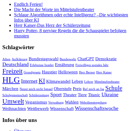
Endlich Ferien!
Die Macht der Worte im Mittelstufentheater
Schlaue Algorithmen oder echte Intelligenz? –Die wichtigsten
Infos über KI
Herr Kaiser-Das Herz der Schülerzeitung
Harry Potter- 8 nervige Regeln die die Schauspieler befolgen
mussten
Schlagwörter
Bundestagswahl
ChatGPT
Demokratie
Athen
Aufklärung
Bundeswehr
Deutschland
Ernährung
Erlebnisse Insider
Freiwilliges soziales Jahr
Freizeit
Haustier
Helloween
Grundgesetz
Herr Berner
Herr Kaiser
HLG
KI
Internet
Klimawandel
Leben
Lehrer
Mittelstufentheater
Schule
Märchen
Oberstufe
Preis
Nennt mich nicht Ismael
Ruf mich an Isa
Sport
Ukraine
Theater
Tiere
Titanic
Schulgemeinschaft
Schülerzeitung
Umwelt
Veganismus
Wahlen
Verwaltung
Wehrdienstregelung
Wissenschaftswoche
Weihnachten
Wettbewerb
Wissenschaft
Infos über uns