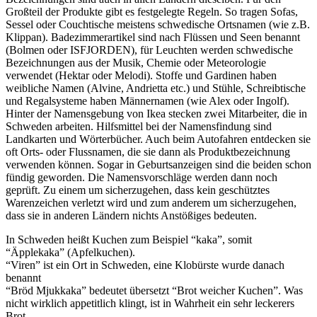
Großteil der Produkte gibt es festgelegte Regeln. So tragen Sofas,
Sessel oder Couchtische meistens schwedische Ortsnamen (wie z.B.
Klippan). Badezimmerartikel sind nach Flüssen und Seen benannt
(Bolmen oder ISFJORDEN), für Leuchten werden schwedische
Bezeichnungen aus der Musik, Chemie oder Meteorologie
verwendet (Hektar oder Melodi). Stoffe und Gardinen haben
weibliche Namen (Alvine, Andrietta etc.) und Stühle, Schreibtische
und Regalsysteme haben Männernamen (wie Alex oder Ingolf).
Hinter der Namensgebung von Ikea stecken zwei Mitarbeiter, die in
Schweden arbeiten. Hilfsmittel bei der Namensfindung sind
Landkarten und Wörterbücher. Auch beim Autofahren entdecken sie
oft Orts- oder Flussnamen, die sie dann als Produktbezeichnung
verwenden können. Sogar in Geburtsanzeigen sind die beiden schon
fündig geworden. Die Namensvorschläge werden dann noch
geprüft. Zu einem um sicherzugehen, dass kein geschütztes
Warenzeichen verletzt wird und zum anderem um sicherzugehen,
dass sie in anderen Ländern nichts Anstößiges bedeuten.
In Schweden heißt Kuchen zum Beispiel “kaka”, somit
“Äpplekaka” (Apfelkuchen).
“Viren” ist ein Ort in Schweden, eine Klobürste wurde danach
benannt
“Bröd Mjukkaka” bedeutet übersetzt “Brot weicher Kuchen”. Was
nicht wirklich appetitlich klingt, ist in Wahrheit ein sehr leckerers
Brot.