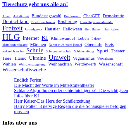
Tierschutz geht uns alle an!
Bundestagswahl
ChatGPT
Demokratie
Athen
Aufklärung
Bundeswehr
Deutschland
Ernährung
Erlebnisse Insider
Freiwilliges soziales Jahr
Freizeit
Haustier
Helloween
Grundgesetz
Herr Berner
Herr Kaiser
HLG
KI
Internet
Klimawandel
Leben
Lehrer
Märchen
Oberstufe
Preis
Mittelstufentheater
Nennt mich nicht Ismael
Schule
Sport
Theater
Ruf mich an Isa
Schulgemeinschaft
Schülerzeitung
Umwelt
Ukraine
Tiere
Titanic
Veganismus
Verwaltung
Wahlen
Weihnachten
Wettbewerb
Wissenschaft
Wehrdienstregelung
Wissenschaftswoche
Endlich Ferien!
Die Macht der Worte im Mittelstufentheater
Schlaue Algorithmen oder echte Intelligenz? –Die wichtigsten
Infos über KI
Herr Kaiser-Das Herz der Schülerzeitung
Harry Potter- 8 nervige Regeln die die Schauspieler befolgen
mussten
Infos über uns