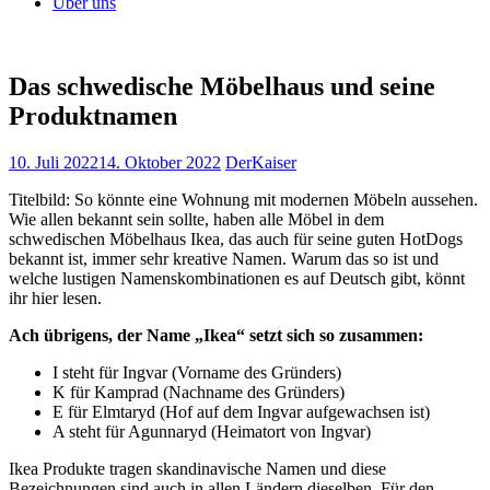
Über uns
Das schwedische Möbelhaus und seine
Produktnamen
10. Juli 2022
14. Oktober 2022
DerKaiser
Titelbild: So könnte eine Wohnung mit modernen Möbeln aussehen.
Wie allen bekannt sein sollte, haben alle Möbel in dem
schwedischen Möbelhaus Ikea, das auch für seine guten HotDogs
bekannt ist, immer sehr kreative Namen. Warum das so ist und
welche lustigen Namenskombinationen es auf Deutsch gibt, könnt
ihr hier lesen.
Ach übrigens, der Name „Ikea“ setzt sich so zusammen:
I steht für Ingvar (Vorname des Gründers)
K für Kamprad (Nachname des Gründers)
E für Elmtaryd (Hof auf dem Ingvar aufgewachsen ist)
A steht für Agunnaryd (Heimatort von Ingvar)
Ikea Produkte tragen skandinavische Namen und diese
Bezeichnungen sind auch in allen Ländern dieselben. Für den