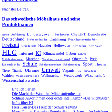
Nächster Beitrag
Das schwedische Möbelhaus und seine
Produktnamen
Bundestagswahl
ChatGPT
Demokratie
Athen
Aufklärung
Bundeswehr
Deutschland
Ernährung
Erlebnisse Insider
Freiwilliges soziales Jahr
Freizeit
Haustier
Helloween
Grundgesetz
Herr Berner
Herr Kaiser
HLG
KI
Internet
Klimawandel
Leben
Lehrer
Märchen
Oberstufe
Preis
Mittelstufentheater
Nennt mich nicht Ismael
Schule
Sport
Theater
Ruf mich an Isa
Schulgemeinschaft
Schülerzeitung
Umwelt
Ukraine
Tiere
Titanic
Veganismus
Verwaltung
Wahlen
Weihnachten
Wettbewerb
Wissenschaft
Wehrdienstregelung
Wissenschaftswoche
Endlich Ferien!
Die Macht der Worte im Mittelstufentheater
Schlaue Algorithmen oder echte Intelligenz? –Die wichtigsten
Infos über KI
Herr Kaiser-Das Herz der Schülerzeitung
Harry Potter- 8 nervige Regeln die die Schauspieler befolgen