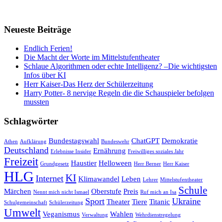
Neueste Beiträge
Endlich Ferien!
Die Macht der Worte im Mittelstufentheater
Schlaue Algorithmen oder echte Intelligenz? –Die wichtigsten
Infos über KI
Herr Kaiser-Das Herz der Schülerzeitung
Harry Potter- 8 nervige Regeln die die Schauspieler befolgen
mussten
Schlagwörter
Bundestagswahl
ChatGPT
Demokratie
Athen
Aufklärung
Bundeswehr
Deutschland
Ernährung
Erlebnisse Insider
Freiwilliges soziales Jahr
Freizeit
Haustier
Helloween
Grundgesetz
Herr Berner
Herr Kaiser
HLG
KI
Internet
Klimawandel
Leben
Lehrer
Mittelstufentheater
Schule
Märchen
Oberstufe
Preis
Nennt mich nicht Ismael
Ruf mich an Isa
Sport
Ukraine
Theater
Tiere
Titanic
Schulgemeinschaft
Schülerzeitung
Umwelt
Veganismus
Wahlen
Verwaltung
Wehrdienstregelung