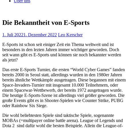
Über uns
Die Bekanntheit von E-Sports
1. Juli 2022
1. Dezember 2022
Leo Kerscher
E-Sports ist schon seit einiger Zeit ein Thema weltweit und ist
besonders in den lezten Jahren immer wichtiger geworden. Doch
seit wann gibt es E-Sports und können sie noch bekannter werden
als jetzt?
Das erste E-Sports Turnier, die ersten “World Cyber Games” fanden
bereits 2000 in Seoul statt, allerdings wurden in den 1980er Jahren
bereits ähnliche Wettkämpfe ausgetragen. Diese begannen mit einem
Space-Invaders-Turnier mit insgesamt 10.000 Teilnehmern, oder
einem Spacewar-Wettbewerb, der bereits 1972 ausgetragen wurde.
Die heutige E-Sports-Szene ist allerdings viel größer geworden. Die
große Events gibt es in Shooter-Spielen wie Counter Strike, PUBG
oder Rainbow Six Siege.
Die wohl beliebtesten Spiele sind taktische Spiele, sogenannte
MOBAs (=multipayer online battle arena). League of Legends und
Dota 2 sind dafür wohl die besten Beispiele. Allein die League-of-