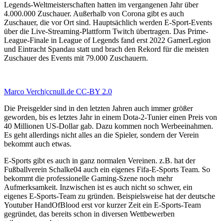
Legends-Weltmeisterschaften hatten im vergangenen Jahr über
4.000.000 Zuschauer. Außerhalb von Corona gibt es auch
Zuschauer, die vor Ort sind. Hauptsächlich werden E-Sport-Events
über die Live-Streaming-Plattform Twitch übertragen. Das Prime-
League-Finale in League of Legends fand erst 2022 GamerLegion
und Eintracht Spandau statt und brach den Rekord für die meisten
Zuschauer des Events mit 79.000 Zuschauern.
Marco Verch|ccnull.de CC-BY 2.0
Die Preisgelder sind in den letzten Jahren auch immer größer
geworden, bis es letztes Jahr in einem Dota-2-Tunier einen Preis von
40 Millionen US-Dollar gab. Dazu kommen noch Werbeeinahmen.
Es geht allerdings nicht alles an die Spieler, sondern der Verein
bekommt auch etwas.
E-Sports gibt es auch in ganz normalen Vereinen. z.B. hat der
Fußballverein Schalke04 auch ein eigenes Fifa-E-Sports Team. So
bekommt die professionelle Gaming-Szene noch mehr
Aufmerksamkeit. Inzwischen ist es auch nicht so schwer, ein
eigenes E-Sports-Team zu gründen. Beispielsweise hat der deutsche
Youtuber HandOfBlood erst vor kurzer Zeit ein E-Sports-Team
gegründet, das bereits schon in diversen Wettbewerben