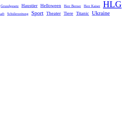
HLG
Haustier
Helloween
Grundgesetz
Herr Berner
Herr Kaiser
Sport
Ukraine
Theater
Tiere
Titanic
aft
Schülerzeitung