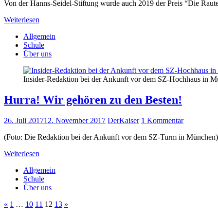
Von der Hanns-Seidel-Stiftung wurde auch 2019 der Preis “Die Raut
Weiterlesen
Allgemein
Schule
Über uns
Insider-Redaktion bei der Ankunft vor dem SZ-Hochhaus in 
Hurra! Wir gehören zu den Besten!
26. Juli 2017
12. November 2017
DerKaiser
1 Kommentar
(Foto: Die Redaktion bei der Ankunft vor dem SZ-Turm in München)
Weiterlesen
Allgemein
Schule
Über uns
Seitennummerierung
Vorherige
Nächste
«
1
…
10
11
12
13
»
Beiträge
Beiträge