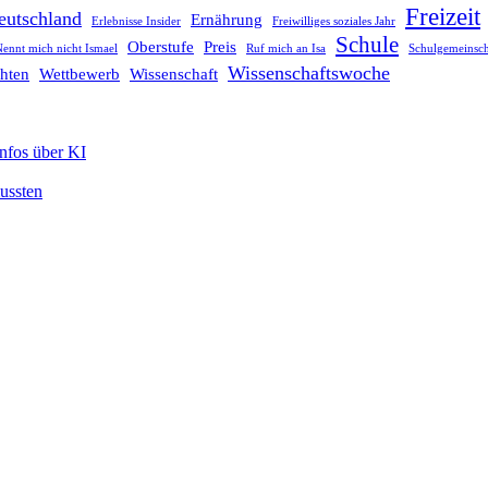
Freizeit
eutschland
Ernährung
Erlebnisse Insider
Freiwilliges soziales Jahr
Schule
Oberstufe
Preis
ennt mich nicht Ismael
Ruf mich an Isa
Schulgemeinsch
Wissenschaftswoche
hten
Wettbewerb
Wissenschaft
Infos über KI
mussten