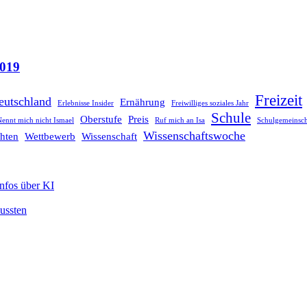
2019
Freizeit
eutschland
Ernährung
Erlebnisse Insider
Freiwilliges soziales Jahr
Schule
Oberstufe
Preis
ennt mich nicht Ismael
Ruf mich an Isa
Schulgemeinsch
Wissenschaftswoche
hten
Wettbewerb
Wissenschaft
Infos über KI
mussten