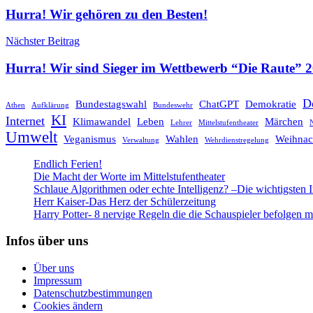
Hurra! Wir gehören zu den Besten!
Nächster Beitrag
Hurra! Wir sind Sieger im Wettbewerb “Die Raute” 
D
Bundestagswahl
ChatGPT
Demokratie
Athen
Aufklärung
Bundeswehr
KI
Internet
Klimawandel
Leben
Märchen
Lehrer
Mittelstufentheater
N
Umwelt
Veganismus
Wahlen
Weihnac
Verwaltung
Wehrdienstregelung
Endlich Ferien!
Die Macht der Worte im Mittelstufentheater
Schlaue Algorithmen oder echte Intelligenz? –Die wichtigsten 
Herr Kaiser-Das Herz der Schülerzeitung
Harry Potter- 8 nervige Regeln die die Schauspieler befolgen 
Infos über uns
Über uns
Impressum
Datenschutzbestimmungen
Cookies ändern