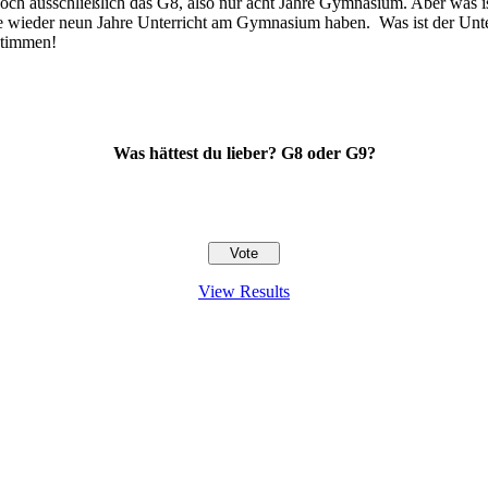
 noch ausschließlich das G8, also nur acht Jahre Gymnasium. Aber was 
se wieder neun Jahre Unterricht am Gymnasium haben. Was ist der Unt
stimmen!
Was hättest du lieber? G8 oder G9?
View Results