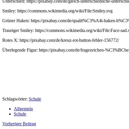
Unterschied: https://pixabay.com/de/gleich-unterschiedliche-untersch
Smiley: https://commons.wikimedia.org/wiki/File:Smiley.svg
Grüner Haken: https://pixabay.com/de/qualit%C3%A4t-haken-h%C
Trauriger Smiley: https://commons.wikimedia.org/wiki/File:Face-sad.
Rotes X: https://pixabay.com/de/kreuz-rot-button-fehler-156772/
Überlegende Figur: https://pixabay.com/de/fragezeichen-%C3%BCbe
Schlagwörter:
Schule
Allgemein
Schule
Beitragsnavigation
Vorheriger Beitrag