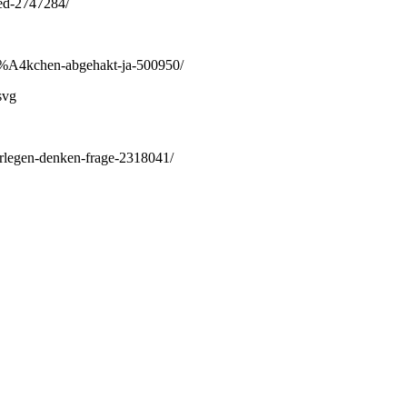
ied-2747284/
3%A4kchen-abgehakt-ja-500950/
svg
rlegen-denken-frage-2318041/