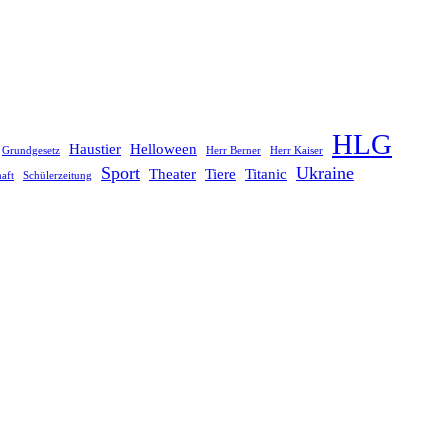
HLG
Haustier
Helloween
Grundgesetz
Herr Berner
Herr Kaiser
Sport
Ukraine
Theater
Tiere
Titanic
aft
Schülerzeitung